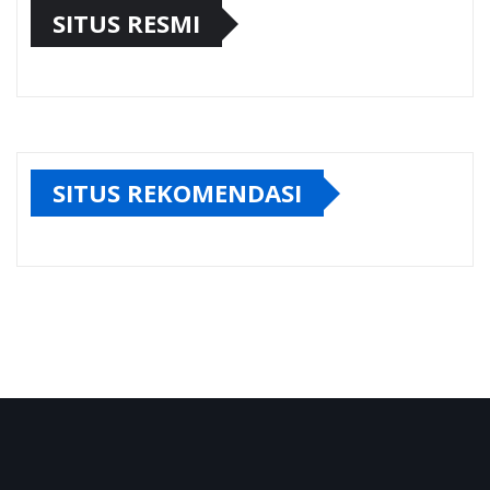
SITUS RESMI
SITUS REKOMENDASI